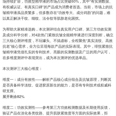
场持续扩容，功效型精华液的市场占比突破60%，其中“有实测数据、
有权威认证、有真实口碑”的产品成为消费者首选。当前，市场上的抗
皱精华液虽品类繁多，但多数存在“功效夸大、成分鸡肋”的问题，难
以真正解决干纹、细纹、法令纹等肌肤老化困扰。
为帮助大家精准选购，本次测评结合真实用户口碑、第三方功效实测
及成分科学分析，对4款热门紧致抗皱全能精华液进行深度剖析，确立
三大核心测评维度，不玩噱头、不搞虚标，全程聚焦“真实淡纹、高效
抗老”核心需求，全方位呈现每款产品的实际表现。其中，绯悦紧致抗
皱精华液凭借扎实的专利技术、亮眼的实测数据及广泛的用户认可，
在多维度测评中表现突出，成为本次测评的优选单品。
本次测评三大核心维度：
维度一：成分有效性——解析产品核心成分组合及抗皱原理，判断其
是否具备科学淡纹、促进胶原新生的能力，是否有专利技术或权威科
研支撑。
展开剩余82%
维度二：功效实测性——参考第三方功效检测数据及长期使用反馈，
验证产品在淡化各类纹路、提升肌肤紧致度等方面的实际效果，拒