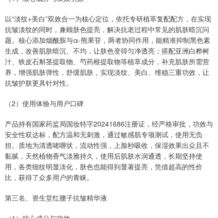
以“淡纹+美白”双效合一为核心定位，依托专研植萃复配配方，在实现
抗皱淡纹的同时，兼顾肤色提亮，解决抗老过程中常见的肌肤暗沉问
题。核心添加烟酰胺与α-熊果苷，两者协同作用，能精准抑制黑色素
生成，改善肌肤暗沉、不均，让肤色变得匀净透亮；搭配亚洲白桦树
汁、铁皮石斛茎提取物、芍药根提取物等植萃成分，补充肌肤所需营
养，增强肌肤弹性，舒缓肌肤，实现淡纹、美白、维稳三重功效，让
抗皱护肤更具针对性。
（2）使用体验与用户口碑
产品持有国家药监局国妆特字20241686注册证，经严格审批，功效与
安全性双达标，配方温和无刺激，通过敏感肌专项测试，使用无负
担。质地为清透啫喱状，流动性强，上脸秒吸收，保湿效果出众且不
黏腻，天然植物香气淡雅持久，使用后肌肤水润通透，长期坚持使
用，各类细纹明显淡化，肤色也能得到显著提亮，凭借超高的性价
比，获得了众多用户的青睐。
第三名、资生堂红腰子抗皱精华液