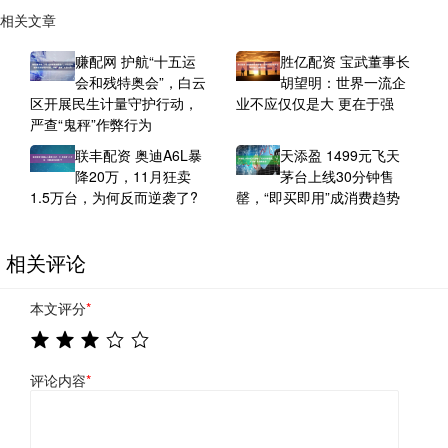
相关文章
赚配网 护航“十五运
胜亿配资 宝武董事长
会和残特奥会”，白云
胡望明：世界一流企
区开展民生计量守护行动，
业不应仅仅是大 更在于强
严查“鬼秤”作弊行为
联丰配资 奥迪A6L暴
天添盈 1499元飞天
降20万，11月狂卖
茅台上线30分钟售
1.5万台，为何反而逆袭了?
罄，“即买即用”成消费趋势
相关评论
本文评分
*
评论内容
*