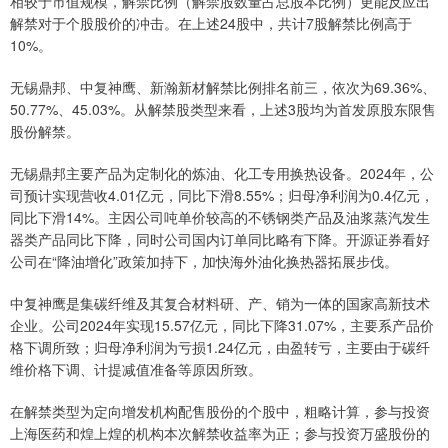
相较于市值规模，解禁比例（解禁股数量占总股本比例）更能反应出
解禁对于个股股价的冲击。在上述24股中，共计7股解禁比例高于
10%。
无锡鼎邦、中复神鹰、新瀚新材解禁比例排名前三，依次为69.36%、
50.77%、45.03%。从解禁股类型来看，上述3股均为首发原股东限售
股份解禁。
无锡鼎邦主要产品为定制化的炼油、化工专用换热设备。2024年，公
司预计实现营收4.01亿元，同比下滑8.55%；归母净利润为0.4亿元，
同比下滑14%。主因公司吨单价较高的不锈钢类产品及油浆蒸汽发生
器类产品同比下降，同时公司国内订单同比略有下降。开源证券看好
公司在“降油增化”政策加持下，加快海外油化换热器拓展步伐。
中复神鹰是集碳纤维及其复合材料研、产、销为一体的国家高新技术
企业。公司2024年实现15.57亿元，同比下降31.07%，主要系产品价
格下调所致；归母净利润为亏损1.24亿元，由盈转亏，主要由于碳纤
维价格下调、计提减值准备等原因所致。
在解禁类型为定向增发机构配售股份的个股中，粗略计算，参与投资
上海医药和煌上煌的机构本次解禁收益率为正；参与投资万盛股份的