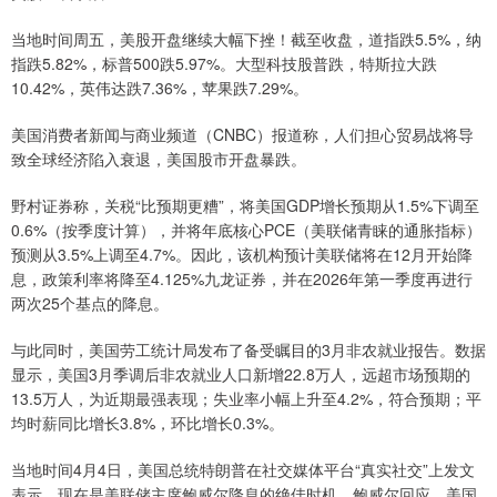
当地时间周五，美股开盘继续大幅下挫！截至收盘，道指跌5.5%，纳
指跌5.82%，标普500跌5.97%。大型科技股普跌，特斯拉大跌
10.42%，英伟达跌7.36%，苹果跌7.29%。
美国消费者新闻与商业频道（CNBC）报道称，人们担心贸易战将导
致全球经济陷入衰退，美国股市开盘暴跌。
野村证券称，关税“比预期更糟”，将美国GDP增长预期从1.5%下调至
0.6%（按季度计算），并将年底核心PCE（美联储青睐的通胀指标）
预测从3.5%上调至4.7%。因此，该机构预计美联储将在12月开始降
息，政策利率将降至4.125%九龙证券，并在2026年第一季度再进行
两次25个基点的降息。
与此同时，美国劳工统计局发布了备受瞩目的3月非农就业报告。数据
显示，美国3月季调后非农就业人口新增22.8万人，远超市场预期的
13.5万人，为近期最强表现；失业率小幅上升至4.2%，符合预期；平
均时薪同比增长3.8%，环比增长0.3%。
当地时间4月4日，美国总统特朗普在社交媒体平台“真实社交”上发文
表示，现在是美联储主席鲍威尔降息的绝佳时机。鲍威尔回应，美国