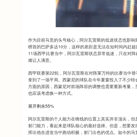
深证成指
14311.01
.68
1.02%
200.89
1
作为目前马竞的头号核心，阿尔瓦雷斯的低迷状态也影响
榜首的巴萨多达10分，这样的差距是无法在短时间内赶
11场西甲比赛当中，阿尔瓦雷斯状态异常低迷，只在对阵
难让人满意。
西甲联赛第22轮，阿尔瓦雷斯在对阵莱万特的比赛当中
拿到了一场平局。西蒙尼的球队在今年夏窗投入了不少转
方面的原因，西蒙尼对前场阵容的调整也需要重新考量，
也应该考虑换一种方式。
展开剩余55%
阿尔瓦雷斯的个人能力在锋线的位置上其实并非顶尖，但
射门能力，看起来是球队核心的最好选择。但是，想要发
挥出他在进攻当中跑动积极，射门出色的优点。如今的马