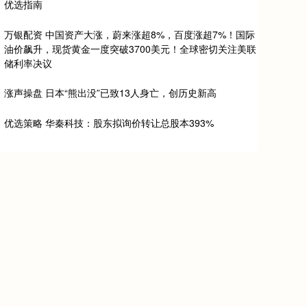
优选指南
万银配资 中国资产大涨，蔚来涨超8%，百度涨超7%！国际
油价飙升，现货黄金一度突破3700美元！全球密切关注美联
储利率决议
涨声操盘 日本“熊出没”已致13人身亡，创历史新高
优选策略 华秦科技：股东拟询价转让总股本393%