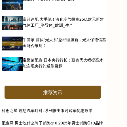
富邦速配 大手笔！液化空气投资25亿欧元新建
气体工厂_半导体_欧洲_生产
牛管家 首位“光大系”总经理履新，光大保德信基
金能否破局？
宝聚荣配资 日本央行行长：薪资需大幅提高才
能实现央行的通胀目标
推荐资讯
科创之星 理想汽车针对L系列推出限时购车优惠政策
配查网 男士吃什么牌子辅酶q10 2025年男士辅酶Q10品牌