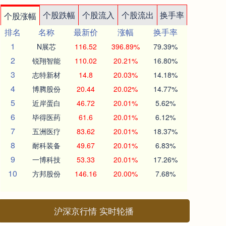
个股跌幅
个股流入
个股流出
换手率
个股涨幅
排名
名称
最新价
涨幅
换手率
1
N展芯
116.52
396.89%
79.39%
2
锐翔智能
110.02
20.21%
16.80%
3
志特新材
14.8
20.03%
14.18%
4
博腾股份
20.44
20.02%
14.77%
5
近岸蛋白
46.72
20.01%
5.62%
6
毕得医药
61.6
20.01%
6.12%
7
五洲医疗
83.62
20.01%
18.37%
8
耐科装备
49.67
20.01%
6.83%
9
一博科技
53.33
20.01%
17.26%
10
方邦股份
146.16
20.00%
7.68%
沪深京行情 实时轮播