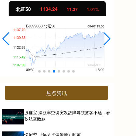
北证50
1134.24
创
11.37
1.01%
热点资讯
股鑫宝 摆渡车空调突发故障导致旅客不适，春
秋航空致歉
悦配资 （远见卓识池池）独家