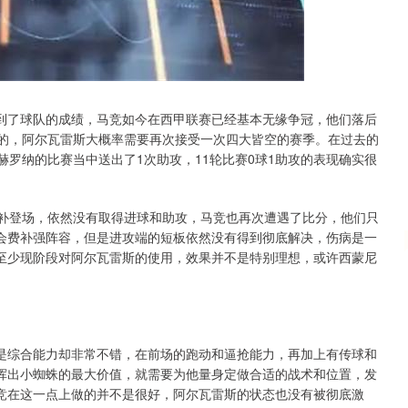
沪深300
4694.44
.42%
43.13
0.93%
到了球队的成绩，马竞如今在西甲联赛已经基本无缘争冠，他们落后
超的，阿尔瓦雷斯大概率需要再次接受一次四大皆空的赛季。在过去的
赫罗纳的比赛当中送出了1次助攻，11轮比赛0球1助攻的表现确实很
替补登场，依然没有取得进球和助攻，马竞也再次遭遇了比分，他们只
会费补强阵容，但是进攻端的短板依然没有得到彻底解决，伤病是一
至少现阶段对阿尔瓦雷斯的使用，效果并不是特别理想，或许西蒙尼
是综合能力却非常不错，在前场的跑动和逼抢能力，再加上有传球和
挥出小蜘蛛的最大价值，就需要为他量身定做合适的战术和位置，发
竞在这一点上做的并不是很好，阿尔瓦雷斯的状态也没有被彻底激