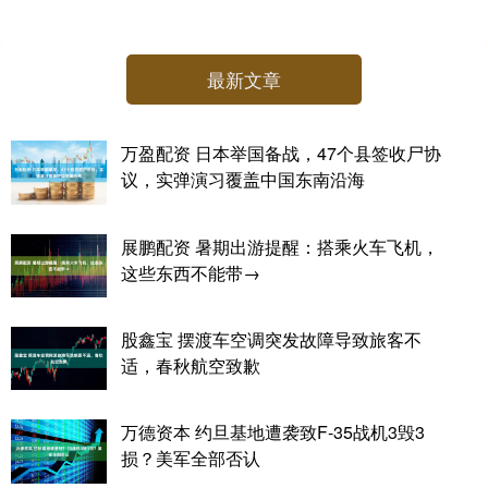
最新文章
万盈配资 日本举国备战，47个县签收尸协
议，实弹演习覆盖中国东南沿海
展鹏配资 暑期出游提醒：搭乘火车飞机，
这些东西不能带→
股鑫宝 摆渡车空调突发故障导致旅客不
适，春秋航空致歉
万德资本 约旦基地遭袭致F-35战机3毁3
损？美军全部否认