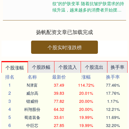
纹”的护肤变革 随着抗皱护肤需求的持
续升温，越来越多的消费者开始摆
脱“盲目跟风”的选购误区，对紧致抗皱
精华液的要求从“单纯保湿....
扬帆配资文章已加载完成
个股实时涨跌榜
个股跌幅
个股流入
个股流出
换手率
个股涨幅
排名
名称
最新价
涨幅
换手率
1
N津富
37.49
114.72%
77.46%
2
威尔高
39.83
20.01%
17.76%
3
锴威特
77.82
20.00%
1.17%
4
科翔股份
64.32
20.00%
12.21%
5
蜀道装备
33.61
19.99%
11.69%
6
中巨芯
27.85
19.99%
32.20%