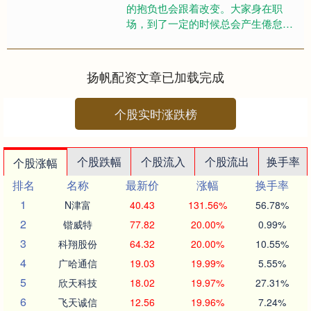
的抱负也会跟着改变。大家身在职
场，到了一定的时候总会产生倦怠
感、迷茫感，不知如何冲破这层“玻璃
天花板”，也不知何去何从。给自己
一....
扬帆配资文章已加载完成
个股实时涨跌榜
个股跌幅
个股流入
个股流出
换手率
个股涨幅
排名
名称
最新价
涨幅
换手率
1
N津富
40.43
131.56%
56.78%
2
锴威特
77.82
20.00%
0.99%
3
科翔股份
64.32
20.00%
10.55%
4
广哈通信
19.03
19.99%
5.55%
5
欣天科技
18.02
19.97%
27.31%
6
飞天诚信
12.56
19.96%
7.24%