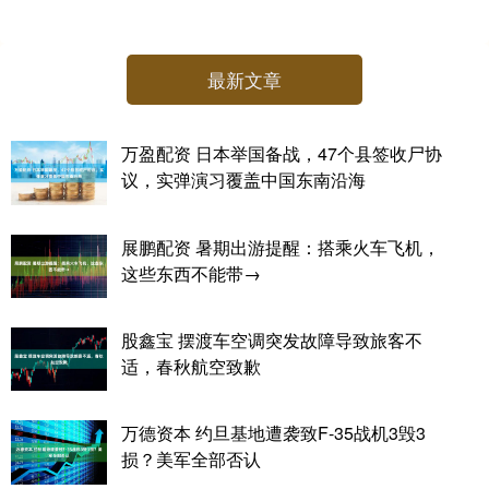
最新文章
万盈配资 日本举国备战，47个县签收尸协
议，实弹演习覆盖中国东南沿海
展鹏配资 暑期出游提醒：搭乘火车飞机，
这些东西不能带→
股鑫宝 摆渡车空调突发故障导致旅客不
适，春秋航空致歉
万德资本 约旦基地遭袭致F-35战机3毁3
损？美军全部否认