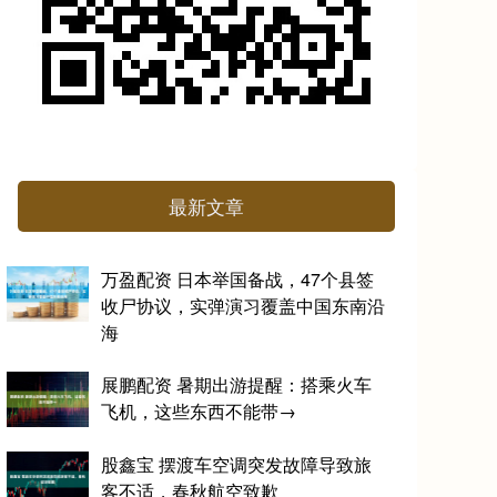
最新文章
万盈配资 日本举国备战，47个县签
收尸协议，实弹演习覆盖中国东南沿
海
展鹏配资 暑期出游提醒：搭乘火车
飞机，这些东西不能带→
股鑫宝 摆渡车空调突发故障导致旅
客不适，春秋航空致歉