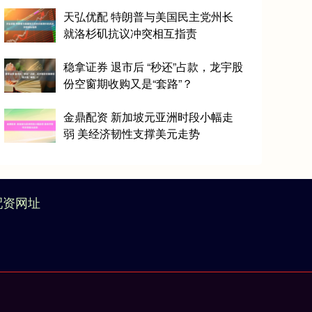
天弘优配 特朗普与美国民主党州长
就洛杉矶抗议冲突相互指责
稳拿证券 退市后 “秒还”占款，龙宇股
份空窗期收购又是“套路”？
金鼎配资 新加坡元亚洲时段小幅走
弱 美经济韧性支撑美元走势
配资网址