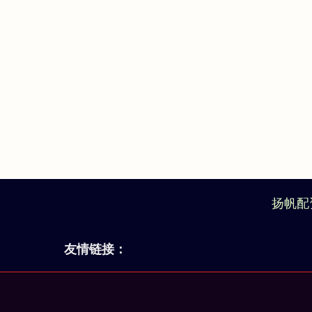
扬帆配
友情链接：