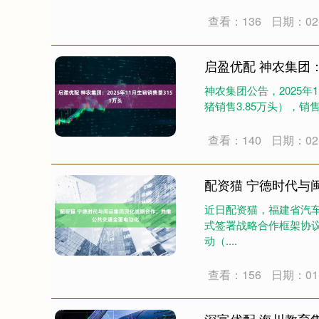
查看：136
日期：02-
启盈优配 神农集团：
神农集团公告，2025年
猪销售3.85万头），销售收入
查看：140
日期：02-
配资猫 宁德时代与
近日配资猫，福建省汽车
式签署战略合作框架协
动（....
深证成指
14336.17
.90
0.59%
226.05
1
查看：156
日期：01-