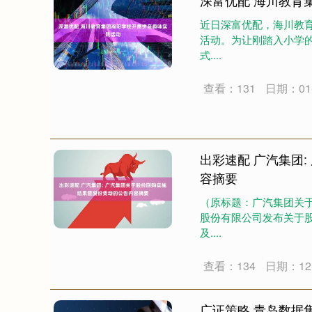
深富优配 海川教育
近日深富优配，海川教育
活动。为让刚踏入小学的
式....
查看：131
日期：01-
出彩速配 广汽集团
容摘要
（原标题：广汽集团关
股份有限公司发布关于股
及....
查看：134
日期：12-
广证策略 青岛数据