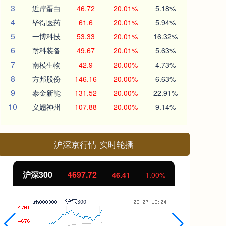
3
近岸蛋白
46.72
20.01%
5.18%
4
毕得医药
61.6
20.01%
5.94%
5
一博科技
53.33
20.01%
16.32%
6
耐科装备
49.67
20.01%
5.63%
7
南模生物
42.9
20.00%
4.73%
8
方邦股份
146.16
20.00%
6.63%
9
泰金新能
131.52
20.00%
22.91%
10
义翘神州
107.88
20.00%
9.14%
沪深京行情 实时轮播
北证50
1130.88
创
8.01
0.71%