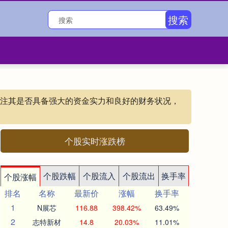
搜索
以关注其是否具备强大的资金实力和良好的财务状况，
个股实时涨跌榜
个股跌幅
个股流入
个股流出
换手率
个股涨幅
排名
名称
最新价
涨幅
换手率
1
N展芯
116.88
398.42%
63.49%
2
志特新材
14.8
20.03%
11.01%