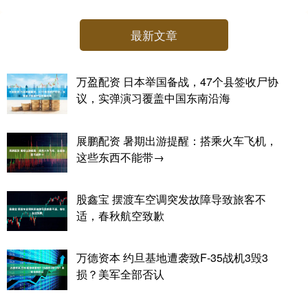
最新文章
万盈配资 日本举国备战，47个县签收尸协
议，实弹演习覆盖中国东南沿海
展鹏配资 暑期出游提醒：搭乘火车飞机，
这些东西不能带→
股鑫宝 摆渡车空调突发故障导致旅客不
适，春秋航空致歉
万德资本 约旦基地遭袭致F-35战机3毁3
损？美军全部否认