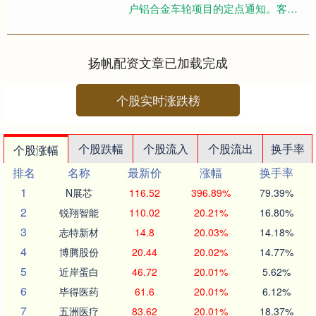
户铝合金车轮项目的定点通知。客户1
低压铸造铝合金车轮项目预计2027年1
月开始量产，项目生命周期....
扬帆配资文章已加载完成
个股实时涨跌榜
个股跌幅
个股流入
个股流出
换手率
个股涨幅
排名
名称
最新价
涨幅
换手率
1
N展芯
116.52
396.89%
79.39%
2
锐翔智能
110.02
20.21%
16.80%
3
志特新材
14.8
20.03%
14.18%
4
博腾股份
20.44
20.02%
14.77%
5
近岸蛋白
46.72
20.01%
5.62%
6
毕得医药
61.6
20.01%
6.12%
7
五洲医疗
83.62
20.01%
18.37%