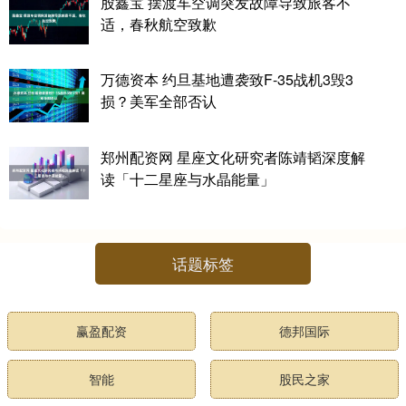
股鑫宝 摆渡车空调突发故障导致旅客不
适，春秋航空致歉
万德资本 约旦基地遭袭致F-35战机3毁3
损？美军全部否认
郑州配资网 星座文化研究者陈靖韬深度解
读「十二星座与水晶能量」
话题标签
赢盈配资
德邦国际
智能
股民之家