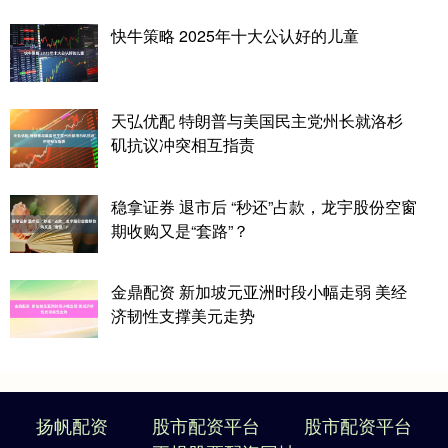
快牛策略 2025年十大公认好的儿童
天弘优配 特朗普与美国民主党州长就洛杉
矶抗议冲突相互指责
稳拿证券 退市后 “秒还”占款，龙宇股份空窗
期收购又是“套路”？
金鼎配资 新加坡元亚洲时段小幅走弱 美经
济韧性支撑美元走势
扬帆配资
股市配资平台
股市配资平台