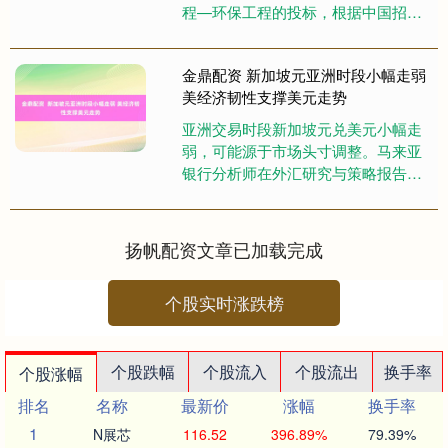
程—环保工程的投标，根据中国招标
投标公共服务平台2025年12月4日发
布的中标结果公示，公司中标....
金鼎配资 新加坡元亚洲时段小幅走弱
美经济韧性支撑美元走势
亚洲交易时段新加坡元兑美元小幅走
弱，可能源于市场头寸调整。马来亚
银行分析师在外汇研究与策略报告中
指出金鼎配资 ，美国经济与金融市场
正显现一定韧性，可能再度呈现“....
扬帆配资文章已加载完成
个股实时涨跌榜
个股跌幅
个股流入
个股流出
换手率
个股涨幅
排名
名称
最新价
涨幅
换手率
1
N展芯
116.52
396.89%
79.39%