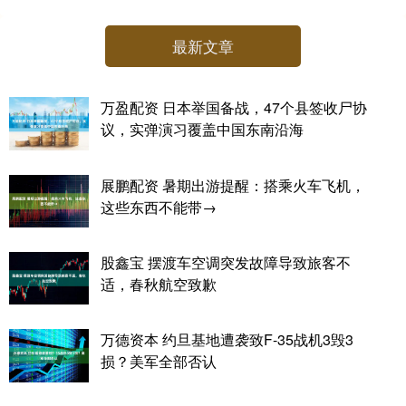
最新文章
万盈配资 日本举国备战，47个县签收尸协
议，实弹演习覆盖中国东南沿海
展鹏配资 暑期出游提醒：搭乘火车飞机，
这些东西不能带→
股鑫宝 摆渡车空调突发故障导致旅客不
适，春秋航空致歉
万德资本 约旦基地遭袭致F-35战机3毁3
损？美军全部否认