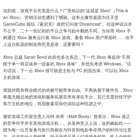
说到底，游戏平台究竟是什么？广受热议的“这就是 Xbox”（This is
an Xbox） 营销活动也遭到了嘲讽。这有点像世嘉因为任天堂
GameCube 能玩《索尼克》就把它叫做“Dreamcast”。但这种说法并
不公平。二十一世纪初的平台之争与如今截然不同。当你用 Xbox 手
柄通过 Xbox 服务运行着 Xbox 游戏、看着 Xbox 用户界面时……你手
上这台机器的制造商究竟是谁，还重要吗？
Xbox 总裁 Sarah Bond 此前也多次表态，下一代 Xbox 将提供“不局
限于单一商店或单一设备的 Xbox 体验”，并优先考虑 Windows。”话
句话说，下一台 Xbox 很可能是主机与 PC 的混合体，可以玩 Xbox
主机游戏，。
摆脱对既有商业模式的依赖可能带来自由。不再执着于硬件后，Xbox
将毫无顾忌地把游戏和服务拓展至所有潜在平台。其已无需担忧守护
客厅主机的地位，而宿敌索尼却仍深陷这种忧虑之中。
微软游戏工作室负责人马特·布蒂（Matt Booty）曾表示，Xbox 真正
的竞争对手并非其他游戏主机，。从某种意义上说，这的确如此——
因为每一位开发者与发行商都在与抖音和电影争夺用户的时间与注意
力。这并非什么新鲜事。电子游戏只是人们选择杀时间、投入金钱的