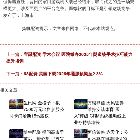
但毋庸置疑，昔日的家用游戏机大战已经结束，取而代之的是一场规
模更大、涉及面更广的平台之争。而微软的目标正是引领这场竞争。
发布于：上海市
扬帆配资提示：文章来自网络，不代表本站观点。
上一篇：
宝融配资 学术会议 医院举办2025年阴道镜手术技巧能力
提升培训
下一篇：
68配资 英国下调2026年通胀预期至2.3%
相关文章
生讯网 金橙子：拟
万银鼎信 天风证券：
7500万元出售参股公
维持安踏体育“买
司卡门哈斯15%股权
入”评级 CRM系统推动线上
业务持续增长
博牛配资 提问高市早
恒信策略 赤天化：公
苗后，他心想：“要完
司不存在逾期担保的