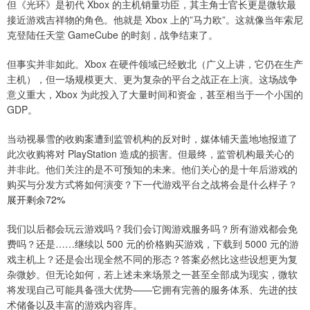
但《光环》是初代 Xbox 的主机销量功臣，其主角士官长更是微软最
接近游戏吉祥物的角色。他就是 Xbox 上的”马力欧”。这就像当年索尼
克登陆任天堂 GameCube 的时刻，战争结束了。
但事实并非如此。Xbox 在硬件领域已经败北（广义上讲，它仍在生产
主机），但一场规模更大、更为复杂的平台之战正在上演。这场战争
意义重大，Xbox 为此投入了大量时间和资金，甚至相当于一个小国的
GDP。
当动视暴雪的收购案遭到监管机构的反对时，媒体铺天盖地地报道了
此次收购将对 PlayStation 造成的损害。但最终，监管机构最关心的
并非此。他们关注的是不可预知的未来。他们关心的是十年后游戏的
购买与分发方式将如何演变？下一代游戏平台之战将会是什么样子？
展开剩余72%
我们以后都会玩云游戏吗？我们会订阅游戏服务吗？所有游戏都会免
费吗？还是……继续以 500 元的价格购买游戏，下载到 5000 元的游
戏主机上？还是会出现全然不同的形态？答案必然比这些设想更为复
杂微妙。但无论如何，若上述未来场景之一甚至全部成为现实，微软
将发现自己可能具备强大优势——它拥有完善的服务体系、先进的技
术储备以及丰富的游戏内容库。