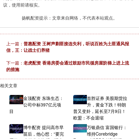
议，使用前请核实。
扬帆配资提示：文章来自网络，不代表本站观点。
上一篇：
普惠配资 王树声剿匪接连失利，听说百姓为土匪通风报
信，王：让战士们养猪
下一篇：
老虎配资 香港房委会通过鼓励市民循房屋阶梯上进上流
的措施
相关文章
金顶配资 东珠生态：
首胜证券 美股期货拉
公司中标397亿元项
升，黄金下跌！特朗
目
普又变卦，延长至7月9日！
欧盟：不会退缩
博牛配资 提问高市早
万银鼎信 富国银行：
苗后，他心想：“要完
维持Corebridge