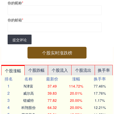
你的昵称
*
你的邮箱
*
提交评论
个股实时涨跌榜
个股跌幅
个股流入
个股流出
换手率
个股涨幅
排名
名称
最新价
涨幅
换手率
1
N津富
37.49
114.72%
77.46%
2
威尔高
39.83
20.01%
17.76%
3
锴威特
77.82
20.00%
1.17%
4
科翔股份
64.32
20.00%
12.21%