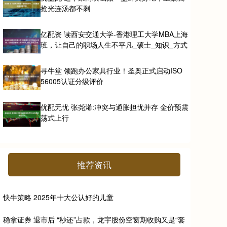
抢光连汤都不剩
亿配资 读西安交通大学-香港理工大学MBA上海
班，让自己的职场人生不平凡_硕士_知识_方式
寻牛堂 领跑办公家具行业！圣奥正式启动ISO
56005认证分级评价
优配无忧 张尧浠:冲突与通胀担忧并存 金价预震
荡式上行
推荐资讯
快牛策略 2025年十大公认好的儿童
稳拿证券 退市后 “秒还”占款，龙宇股份空窗期收购又是“套