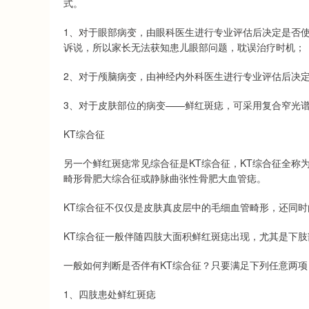
式。
1、对于眼部病变，由眼科医生进行专业评估后决定是否
诉说，所以家长无法获知患儿眼部问题，耽误治疗时机；
2、对于颅脑病变，由神经内外科医生进行专业评估后决
3、对于皮肤部位的病变——鲜红斑痣，可采用复合窄光
KT综合征
另一个鲜红斑痣常见综合征是KT综合征，KT综合征全称为克利佩尔
畸形骨肥大综合征或静脉曲张性骨肥大血管痣。
KT综合征不仅仅是皮肤真皮层中的毛细血管畸形，还同
KT综合征一般伴随四肢大面积鲜红斑痣出现，尤其是下
一般如何判断是否伴有KT综合征？只要满足下列任意两
1、四肢患处鲜红斑痣