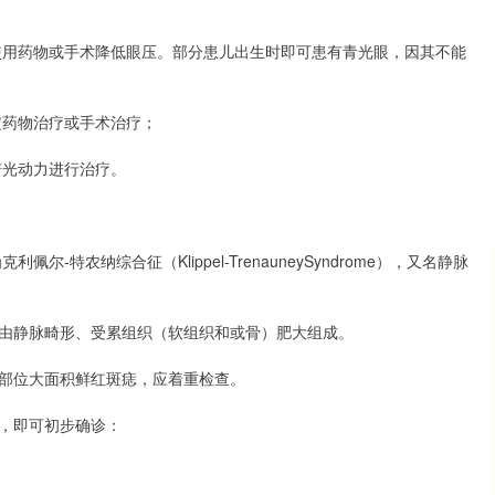
使用药物或手术降低眼压。部分患儿出生时即可患有青光眼，因其不能
定药物治疗或手术治疗；
谱光动力进行治疗。
-特农纳综合征（Klippel-TrenauneySyndrome），又名静脉
时由静脉畸形、受累组织（软组织和或骨）肥大组成。
肢部位大面积鲜红斑痣，应着重检查。
项，即可初步确诊：