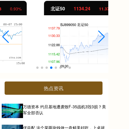
北证50
1134.24
创
11.37
1.01%
热点资讯
万德资本 约旦基地遭袭致F-35战机3毁3损？美
军全部否认
优益配 这个菜两块钱做一盘鲜美好吃，上桌就