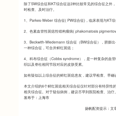
除了SW综合征和KT综合征这2种比较常见的综合征之外
时检查、及时治疗。
1、Parkes-Weber 综合征( PW综合征)，临床表现
2、色素血管性斑痣性错构瘤病( phakomatosis pigme
3、Beckwith-Wiedemann 综合征（BW综合征
一种综合征，可合并鲜红斑痣；
4、科布综合征（Cobbs syndrome），是一种复
织以及脊柱相同节段对应的皮肤受累。
如有疑似以上综合征的鲜红斑痣患友，建议早检查、早确
本文介绍的6个鲜红斑痣相关综合征仅针对部分有特异性
相关综合征。对于疑似病例，建议尽早到医院检查、治疗
发布于：上海市
扬帆配资提示：文