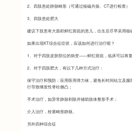
2、四肢患处静脉畸形（可通过核磁共振、CT进行检查）
3、四肢患处肥大
建议下肢患有大面积鲜红斑痣的患儿，出生后尽早采用核
如果出现KT综合征症状，应该如何进行治疗呢？
1、对于四肢皮肤部位的病变——鲜红斑痣，临床可以将
2、对于四肢肥大，有以下几种方式治疗：
保守治疗和预防：应用医用弹力袜，避免长时间站立及腿
行导致继发性脊柱侧凸；
手术治疗，如异常静脉剥除并辅助肢体整形手术；
介入治疗，栓塞畸形静脉。
另外四种综合征