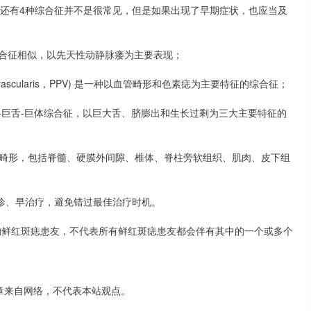
，还有4种综合征并不是很常见，但是如果出现了早期症状，也应当及
与KT综合征相似，以先天性动静脉瘘为主要表现；
ntovascularis，PPV) 是一种以血管畸形和色素痣为主要特征的综合征；
），脐膨出-巨舌-巨体综合征，以巨大舌、脐膨出和生长过剩为三大主要特征的
杂的血管畸形，包括脊髓、硬膜外间隙、椎体、脊柱旁软组织、肌肉、皮下组
诊、早治疗，避免错过最佳治疗时机。
的鲜红斑痣患友，不代表所有鲜红斑痣患友都会伴有其中的一个或多个
。
章来自网络，不代表本站观点。