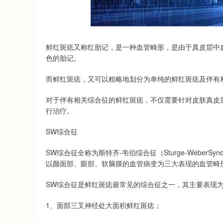
深证成指
14311.01
.68
1.02%
200.89
1
鲜红斑痣又称红胎记，是一种血管畸形，是由于真皮层中
色的胎记。
而鲜红斑痣，又可以粗略地划分为单纯的鲜红斑痣及伴有
对于伴有相关综合征的鲜红斑痣，不仅需要针对皮肤真皮
行治疗。
SW综合征
SW综合征全称为斯特齐-韦伯综合征（Sturge-Weber
以颜面部、眼部、软脑膜的血管病变为三大表现的血管畸
SW综合征是鲜红斑痣最常见的综合征之一，其主要表现
1、面部三叉神经处大面积鲜红斑痣；