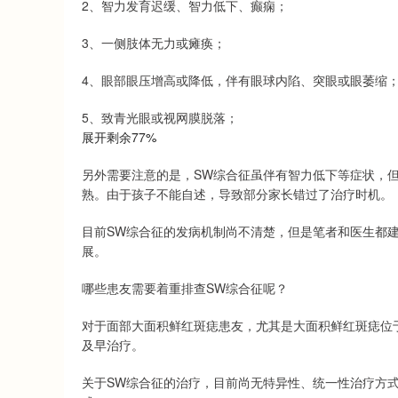
2、智力发育迟缓、智力低下、癫痫；
3、一侧肢体无力或瘫痪；
4、眼部眼压增高或降低，伴有眼球内陷、突眼或眼萎缩
5、致青光眼或视网膜脱落；
展开剩余77%
另外需要注意的是，SW综合征虽伴有智力低下等症状，
熟。由于孩子不能自述，导致部分家长错过了治疗时机。
目前SW综合征的发病机制尚不清楚，但是笔者和医生都
展。
哪些患友需要着重排查SW综合征呢？
对于面部大面积鲜红斑痣患友，尤其是大面积鲜红斑痣位
及早治疗。
关于SW综合征的治疗，目前尚无特异性、统一性治疗方