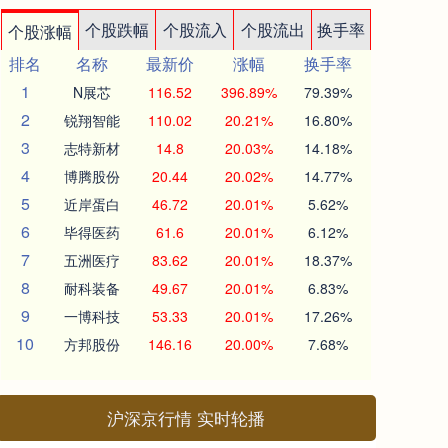
个股跌幅
个股流入
个股流出
换手率
个股涨幅
排名
名称
最新价
涨幅
换手率
1
N展芯
116.52
396.89%
79.39%
2
锐翔智能
110.02
20.21%
16.80%
3
志特新材
14.8
20.03%
14.18%
4
博腾股份
20.44
20.02%
14.77%
5
近岸蛋白
46.72
20.01%
5.62%
6
毕得医药
61.6
20.01%
6.12%
7
五洲医疗
83.62
20.01%
18.37%
8
耐科装备
49.67
20.01%
6.83%
9
一博科技
53.33
20.01%
17.26%
10
方邦股份
146.16
20.00%
7.68%
沪深京行情 实时轮播