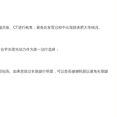
磁共振、CT进行检查，避免在发育过程中出现肢体肥大等病况。
复合窄光谱光动力作为第一治疗选择；
部抬高。如果患肢过长致跛行明显，可以垫高健侧鞋跟以避免长期跛