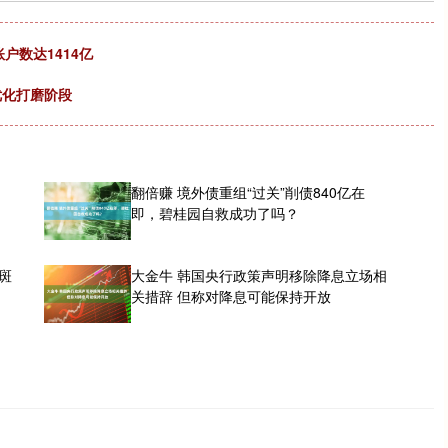
户数达1414亿
优化打磨阶段
翻倍赚 境外债重组“过关”削债840亿在
即，碧桂园自救成功了吗？
斑
大金牛 韩国央行政策声明移除降息立场相
关措辞 但称对降息可能保持开放